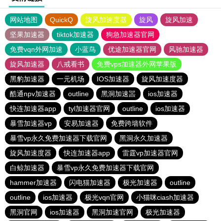
网站地图
QuickQ
旋风加速度器
旋风
旋风加速
坚果加速器
tiktok加速器
狗急加速器官网
免费vqn外网加速
小蓝鸟
优途加速器官网
风驰加速器
旋风加速器
八戒看书
免费vps加速器外网苹果版
黑豹加速器
一元机场
IOS加速器
旋风加速度器
酷通npv加速器
outline
黑洞加速噐
ios加速器
快连加速器app
tyl加速器官网
outline
ios加速器
暴雪加速器vp
安易加速器
免费跨墙软件
暴雪vp永久免费加速器下载官网
黑洞永久加速器
旋风加速度器
快连加速器app
雷霆vp加速器官网
白鲸加速器
暴雪vp永久免费加速器下载官网
hammer加速器
闪电猫加速器
极光加速器
outline
outline
ios加速器
极光vqn官网
小猫咪ciash加速器
黑洞官网
ios加速器
黑洞加速官网
极光加速器