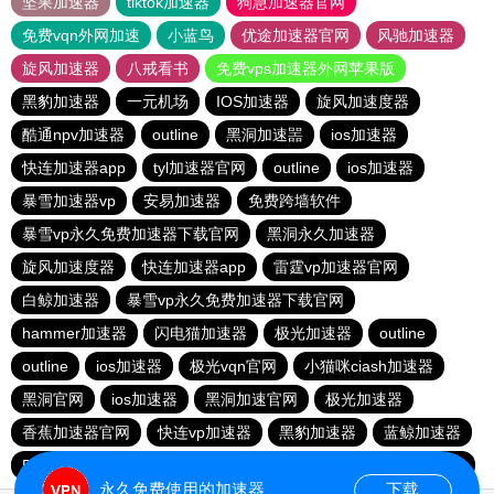
坚果加速器
tiktok加速器
狗急加速器官网
免费vqn外网加速
小蓝鸟
优途加速器官网
风驰加速器
旋风加速器
八戒看书
免费vps加速器外网苹果版
黑豹加速器
一元机场
IOS加速器
旋风加速度器
酷通npv加速器
outline
黑洞加速噐
ios加速器
快连加速器app
tyl加速器官网
outline
ios加速器
暴雪加速器vp
安易加速器
免费跨墙软件
暴雪vp永久免费加速器下载官网
黑洞永久加速器
旋风加速度器
快连加速器app
雷霆vp加速器官网
白鲸加速器
暴雪vp永久免费加速器下载官网
hammer加速器
闪电猫加速器
极光加速器
outline
outline
ios加速器
极光vqn官网
小猫咪ciash加速器
黑洞官网
ios加速器
黑洞加速官网
极光加速器
香蕉加速器官网
快连vp加速器
黑豹加速器
蓝鲸加速器
BitzNet官网
加速器哪个好用
ios加速器
hammer加速器
永久免费使用的加速器
下载