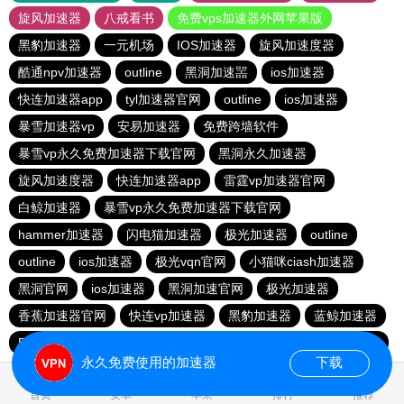
旋风加速器
八戒看书
免费vps加速器外网苹果版
黑豹加速器
一元机场
IOS加速器
旋风加速度器
酷通npv加速器
outline
黑洞加速噐
ios加速器
快连加速器app
tyl加速器官网
outline
ios加速器
暴雪加速器vp
安易加速器
免费跨墙软件
暴雪vp永久免费加速器下载官网
黑洞永久加速器
旋风加速度器
快连加速器app
雷霆vp加速器官网
白鲸加速器
暴雪vp永久免费加速器下载官网
hammer加速器
闪电猫加速器
极光加速器
outline
outline
ios加速器
极光vqn官网
小猫咪ciash加速器
黑洞官网
ios加速器
黑洞加速官网
极光加速器
香蕉加速器官网
快连vp加速器
黑豹加速器
蓝鲸加速器
BitzNet官网
加速器哪个好用
ios加速器
hammer加速器
永久免费使用的加速器
下载
1.002720s
首页
安卓
苹果
排行
推荐