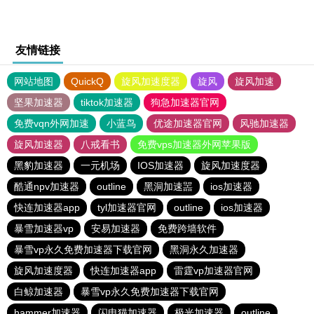
友情链接
网站地图
QuickQ
旋风加速度器
旋风
旋风加速
坚果加速器
tiktok加速器
狗急加速器官网
免费vqn外网加速
小蓝鸟
优途加速器官网
风驰加速器
旋风加速器
八戒看书
免费vps加速器外网苹果版
黑豹加速器
一元机场
IOS加速器
旋风加速度器
酷通npv加速器
outline
黑洞加速噐
ios加速器
快连加速器app
tyl加速器官网
outline
ios加速器
暴雪加速器vp
安易加速器
免费跨墙软件
暴雪vp永久免费加速器下载官网
黑洞永久加速器
旋风加速度器
快连加速器app
雷霆vp加速器官网
白鲸加速器
暴雪vp永久免费加速器下载官网
hammer加速器
闪电猫加速器
极光加速器
outline