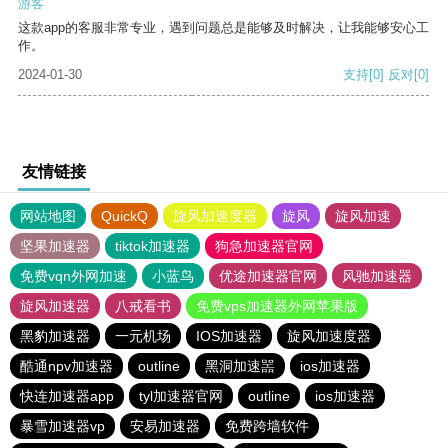
游客
这款app的客服非常专业，遇到问题总是能够及时解决，让我能够安心工
作。
2024-01-30
支持
[0]
反对
[0]
友情链接
网站地图
QuickQ
旋风加速度器
旋风
旋风加速
坚果加速器
tiktok加速器
狗急加速器官网
免费vqn外网加速
小蓝鸟
优途加速器官网
风驰加速器
旋风加速器
八戒看书
免费vps加速器外网苹果版
黑豹加速器
一元机场
IOS加速器
旋风加速度器
酷通npv加速器
outline
黑洞加速噐
ios加速器
快连加速器app
tyl加速器官网
outline
ios加速器
暴雪加速器vp
安易加速器
免费跨墙软件