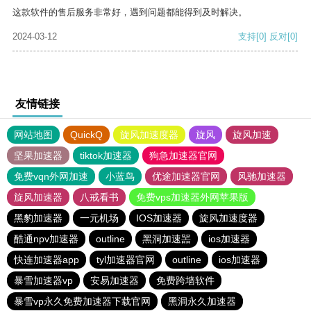
这款软件的售后服务非常好，遇到问题都能得到及时解决。
2024-03-12
支持
[0]
反对
[0]
友情链接
网站地图
QuickQ
旋风加速度器
旋风
旋风加速
坚果加速器
tiktok加速器
狗急加速器官网
免费vqn外网加速
小蓝鸟
优途加速器官网
风驰加速器
旋风加速器
八戒看书
免费vps加速器外网苹果版
黑豹加速器
一元机场
IOS加速器
旋风加速度器
酷通npv加速器
outline
黑洞加速噐
ios加速器
快连加速器app
tyl加速器官网
outline
ios加速器
暴雪加速器vp
安易加速器
免费跨墙软件
暴雪vp永久免费加速器下载官网
黑洞永久加速器