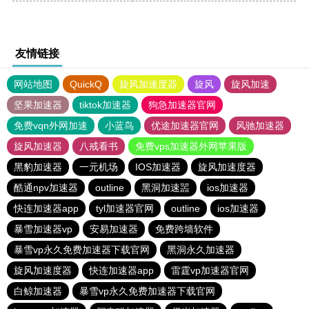
友情链接
网站地图
QuickQ
旋风加速度器
旋风
旋风加速
坚果加速器
tiktok加速器
狗急加速器官网
免费vqn外网加速
小蓝鸟
优途加速器官网
风驰加速器
旋风加速器
八戒看书
免费vps加速器外网苹果版
黑豹加速器
一元机场
IOS加速器
旋风加速度器
酷通npv加速器
outline
黑洞加速噐
ios加速器
快连加速器app
tyl加速器官网
outline
ios加速器
暴雪加速器vp
安易加速器
免费跨墙软件
暴雪vp永久免费加速器下载官网
黑洞永久加速器
旋风加速度器
快连加速器app
雷霆vp加速器官网
白鲸加速器
暴雪vp永久免费加速器下载官网