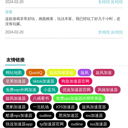
2024-02-20
支持
[0]
反对
[0]
游客
这款游戏非常好玩，画面精美，玩法丰富。我已经玩了好几个小时，还
没有玩腻。
2024-02-20
支持
[0]
反对
[0]
友情链接
网站地图
QuickQ
旋风加速度器
旋风
旋风加速
坚果加速器
tiktok加速器
狗急加速器官网
免费vqn外网加速
小蓝鸟
优途加速器官网
风驰加速器
旋风加速器
八戒看书
免费vps加速器外网苹果版
黑豹加速器
一元机场
IOS加速器
旋风加速度器
酷通npv加速器
outline
黑洞加速噐
ios加速器
快连加速器app
tyl加速器官网
outline
ios加速器