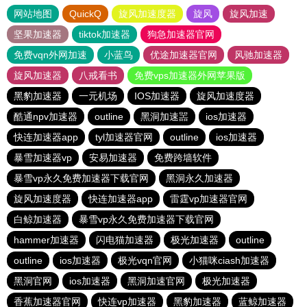
网站地图
QuickQ
旋风加速度器
旋风
旋风加速
坚果加速器
tiktok加速器
狗急加速器官网
免费vqn外网加速
小蓝鸟
优途加速器官网
风驰加速器
旋风加速器
八戒看书
免费vps加速器外网苹果版
黑豹加速器
一元机场
IOS加速器
旋风加速度器
酷通npv加速器
outline
黑洞加速噐
ios加速器
快连加速器app
tyl加速器官网
outline
ios加速器
暴雪加速器vp
安易加速器
免费跨墙软件
暴雪vp永久免费加速器下载官网
黑洞永久加速器
旋风加速度器
快连加速器app
雷霆vp加速器官网
白鲸加速器
暴雪vp永久免费加速器下载官网
hammer加速器
闪电猫加速器
极光加速器
outline
outline
ios加速器
极光vqn官网
小猫咪ciash加速器
黑洞官网
ios加速器
黑洞加速官网
极光加速器
香蕉加速器官网
快连vp加速器
黑豹加速器
蓝鲸加速器