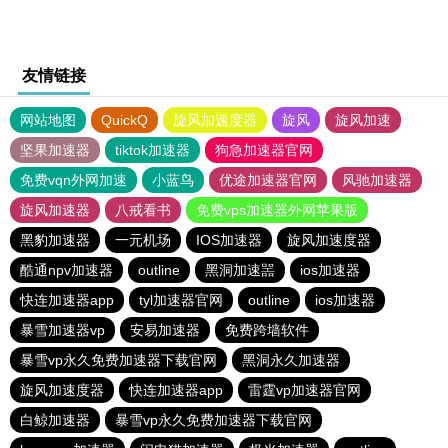
友情链接
网站地图
QuickQ
旋风加速度器
旋风
旋风加速
坚果加速器
tiktok加速器
狗急加速器官网
免费vqn外网加速
小蓝鸟
优途加速器官网
风驰加速器
旋风加速器
八戒看书
免费vps加速器外网苹果版
黑豹加速器
一元机场
IOS加速器
旋风加速度器
酷通npv加速器
outline
黑洞加速噐
ios加速器
快连加速器app
tyl加速器官网
outline
ios加速器
暴雪加速器vp
安易加速器
免费跨墙软件
暴雪vp永久免费加速器下载官网
黑洞永久加速器
旋风加速度器
快连加速器app
雷霆vp加速器官网
白鲸加速器
暴雪vp永久免费加速器下载官网