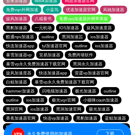
坚果加速器
tiktok加速器
狗急加速器官网
免费vqn外网加速
小蓝鸟
优途加速器官网
风驰加速器
旋风加速器
八戒看书
免费vps加速器外网苹果版
黑豹加速器
一元机场
IOS加速器
旋风加速度器
酷通npv加速器
outline
黑洞加速噐
ios加速器
快连加速器app
tyl加速器官网
outline
ios加速器
暴雪加速器vp
安易加速器
免费跨墙软件
暴雪vp永久免费加速器下载官网
黑洞永久加速器
旋风加速度器
快连加速器app
雷霆vp加速器官网
白鲸加速器
暴雪vp永久免费加速器下载官网
hammer加速器
闪电猫加速器
极光加速器
outline
outline
ios加速器
极光vqn官网
小猫咪ciash加速器
黑洞官网
ios加速器
黑洞加速官网
极光加速器
香蕉加速器官网
快连vp加速器
黑豹加速器
蓝鲸加速器
BitzNet官网
加速器哪个好用
ios加速器
hammer加速器
永久免费使用的加速器
下载