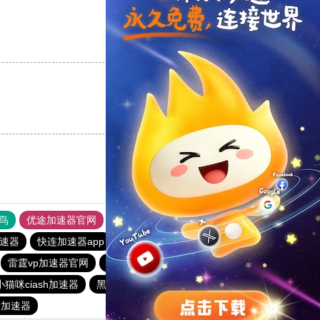
支持
[0]
反对
[0]
支持
[0]
反对
[0]
鸟
优途加速器官网
风驰加速器
旋风加速器
八戒看书
加速器
快连加速器app
tyl加速器官网
outline
ios加速器
雷霆vp加速器官网
白鲸加速器
小猫咪ciash加速器
黑洞官网
ios加速器
黑洞加速官网
er加速器