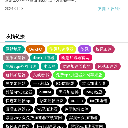
速器app的价格应该在50元以下才比较合理。
2024-01-23
支持
[0]
反对
[0]
友情链接
网站地图
QuickQ
旋风加速度器
旋风
旋风加速
坚果加速器
tiktok加速器
狗急加速器官网
免费vqn外网加速
小蓝鸟
优途加速器官网
风驰加速器
旋风加速器
八戒看书
免费vps加速器外网苹果版
黑豹加速器
一元机场
IOS加速器
旋风加速度器
酷通npv加速器
outline
黑洞加速噐
ios加速器
快连加速器app
tyl加速器官网
outline
ios加速器
暴雪加速器vp
安易加速器
免费跨墙软件
暴雪vp永久免费加速器下载官网
黑洞永久加速器
旋风加速度器
快连加速器app
雷霆vp加速器官网