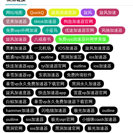
网站地图
QuickQ
旋风加速度器
旋风
旋风加速
坚果加速器
tiktok加速器
狗急加速器官网
免费vqn外网加速
小蓝鸟
优途加速器官网
风驰加速器
旋风加速器
八戒看书
免费vps加速器外网苹果版
黑豹加速器
一元机场
IOS加速器
旋风加速度器
酷通npv加速器
outline
黑洞加速噐
ios加速器
快连加速器app
tyl加速器官网
outline
ios加速器
暴雪加速器vp
安易加速器
免费跨墙软件
暴雪vp永久免费加速器下载官网
黑洞永久加速器
旋风加速度器
快连加速器app
雷霆vp加速器官网
白鲸加速器
暴雪vp永久免费加速器下载官网
hammer加速器
闪电猫加速器
极光加速器
outline
outline
ios加速器
极光vqn官网
小猫咪ciash加速器
黑洞官网
ios加速器
黑洞加速官网
极光加速器