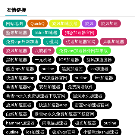
友情链接
网站地图
QuickQ
旋风加速度器
旋风
旋风加速
坚果加速器
tiktok加速器
狗急加速器官网
免费vqn外网加速
小蓝鸟
优途加速器官网
风驰加速器
旋风加速器
八戒看书
免费vps加速器外网苹果版
黑豹加速器
一元机场
IOS加速器
旋风加速度器
酷通npv加速器
outline
黑洞加速噐
ios加速器
快连加速器app
tyl加速器官网
outline
ios加速器
暴雪加速器vp
安易加速器
免费跨墙软件
暴雪vp永久免费加速器下载官网
黑洞永久加速器
旋风加速度器
快连加速器app
雷霆vp加速器官网
白鲸加速器
暴雪vp永久免费加速器下载官网
hammer加速器
闪电猫加速器
极光加速器
outline
outline
ios加速器
极光vqn官网
小猫咪ciash加速器