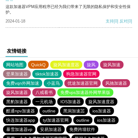
这款加速器VPM应用程序已经为我们带来了无限的隐私保护和安全性保
护。
2024-01-18
支持
[0]
反对
[0]
友情链接
网站地图
QuickQ
旋风加速度器
旋风
旋风加速
坚果加速器
tiktok加速器
狗急加速器官网
免费vqn外网加速
小蓝鸟
优途加速器官网
风驰加速器
旋风加速器
八戒看书
免费vps加速器外网苹果版
黑豹加速器
一元机场
IOS加速器
旋风加速度器
酷通npv加速器
outline
黑洞加速噐
ios加速器
快连加速器app
tyl加速器官网
outline
ios加速器
暴雪加速器vp
安易加速器
免费跨墙软件