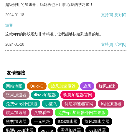
超级好用的加速器，妈妈再也不用担心我的学习啦！
2024-01-18
支持
[0]
反对
[0]
游客
这款app的路线规划非常精准，让我能够快速到达目的地。
2024-01-18
支持
[0]
反对
[0]
友情链接
网站地图
QuickQ
旋风加速度器
旋风
旋风加速
坚果加速器
tiktok加速器
狗急加速器官网
免费vqn外网加速
小蓝鸟
优途加速器官网
风驰加速器
旋风加速器
八戒看书
免费vps加速器外网苹果版
黑豹加速器
一元机场
IOS加速器
旋风加速度器
酷通npv加速器
outline
黑洞加速噐
ios加速器