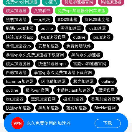
免费vqn外网加速
小蓝鸟
优途加速器官网
风驰加速器
旋风加速器
八戒看书
免费vps加速器外网苹果版
黑豹加速器
一元机场
IOS加速器
旋风加速度器
酷通npv加速器
outline
黑洞加速噐
ios加速器
快连加速器app
tyl加速器官网
outline
ios加速器
暴雪加速器vp
安易加速器
免费跨墙软件
暴雪vp永久免费加速器下载官网
黑洞永久加速器
旋风加速度器
快连加速器app
雷霆vp加速器官网
白鲸加速器
暴雪vp永久免费加速器下载官网
hammer加速器
闪电猫加速器
极光加速器
outline
outline
极光vqn官网
小猫咪ciash加速器
黑洞官网
ios加速器
黑洞加速官网
极光加速器
香蕉加速器官网
快连vp加速器
黑豹加速器
蓝鲸加速器
BitzNet官网
加速器哪个好用
ios加速器
hammer加速器
永久免费使用的加速器
下载