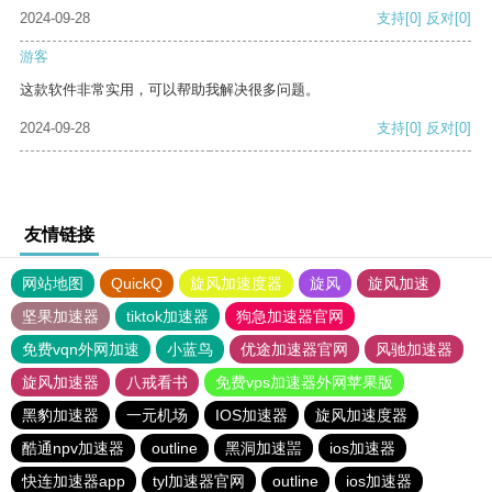
2024-09-28
支持
[0]
反对
[0]
游客
这款软件非常实用，可以帮助我解决很多问题。
2024-09-28
支持
[0]
反对
[0]
友情链接
网站地图
QuickQ
旋风加速度器
旋风
旋风加速
坚果加速器
tiktok加速器
狗急加速器官网
免费vqn外网加速
小蓝鸟
优途加速器官网
风驰加速器
旋风加速器
八戒看书
免费vps加速器外网苹果版
黑豹加速器
一元机场
IOS加速器
旋风加速度器
酷通npv加速器
outline
黑洞加速噐
ios加速器
快连加速器app
tyl加速器官网
outline
ios加速器