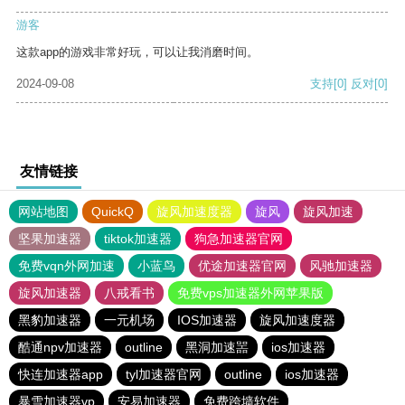
游客
这款app的游戏非常好玩，可以让我消磨时间。
2024-09-08
支持
[0]
反对
[0]
友情链接
网站地图
QuickQ
旋风加速度器
旋风
旋风加速
坚果加速器
tiktok加速器
狗急加速器官网
免费vqn外网加速
小蓝鸟
优途加速器官网
风驰加速器
旋风加速器
八戒看书
免费vps加速器外网苹果版
黑豹加速器
一元机场
IOS加速器
旋风加速度器
酷通npv加速器
outline
黑洞加速噐
ios加速器
快连加速器app
tyl加速器官网
outline
ios加速器
暴雪加速器vp
安易加速器
免费跨墙软件