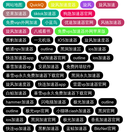
网站地图
QuickQ
旋风加速度器
旋风
旋风加速
坚果加速器
tiktok加速器
狗急加速器官网
免费vqn外网加速
小蓝鸟
优途加速器官网
风驰加速器
旋风加速器
八戒看书
免费vps加速器外网苹果版
黑豹加速器
一元机场
IOS加速器
旋风加速度器
酷通npv加速器
outline
黑洞加速噐
ios加速器
快连加速器app
tyl加速器官网
outline
ios加速器
暴雪加速器vp
安易加速器
免费跨墙软件
暴雪vp永久免费加速器下载官网
黑洞永久加速器
旋风加速度器
快连加速器app
雷霆vp加速器官网
白鲸加速器
暴雪vp永久免费加速器下载官网
hammer加速器
闪电猫加速器
极光加速器
outline
outline
极光vqn官网
小猫咪ciash加速器
黑洞官网
ios加速器
黑洞加速官网
极光加速器
香蕉加速器官网
快连vp加速器
黑豹加速器
蓝鲸加速器
BitzNet官网