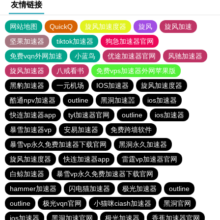
友情链接
网站地图
QuickQ
旋风加速度器
旋风
旋风加速
坚果加速器
tiktok加速器
狗急加速器官网
免费vqn外网加速
小蓝鸟
优途加速器官网
风驰加速器
旋风加速器
八戒看书
免费vps加速器外网苹果版
黑豹加速器
一元机场
IOS加速器
旋风加速度器
酷通npv加速器
outline
黑洞加速噐
ios加速器
快连加速器app
tyl加速器官网
outline
ios加速器
暴雪加速器vp
安易加速器
免费跨墙软件
暴雪vp永久免费加速器下载官网
黑洞永久加速器
旋风加速度器
快连加速器app
雷霆vp加速器官网
白鲸加速器
暴雪vp永久免费加速器下载官网
hammer加速器
闪电猫加速器
极光加速器
outline
outline
极光vqn官网
小猫咪ciash加速器
黑洞官网
ios加速器
黑洞加速官网
极光加速器
香蕉加速器官网