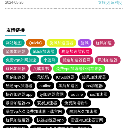
2024-05-26
支持
[0]
反对
[0]
友情链接
网站地图
QuickQ
旋风加速度器
旋风
旋风加速
坚果加速器
tiktok加速器
狗急加速器官网
免费vqn外网加速
小蓝鸟
优途加速器官网
风驰加速器
旋风加速器
八戒看书
免费vps加速器外网苹果版
黑豹加速器
一元机场
IOS加速器
旋风加速度器
酷通npv加速器
outline
黑洞加速噐
ios加速器
快连加速器app
tyl加速器官网
outline
ios加速器
暴雪加速器vp
安易加速器
免费跨墙软件
暴雪vp永久免费加速器下载官网
黑洞永久加速器
旋风加速度器
快连加速器app
雷霆vp加速器官网