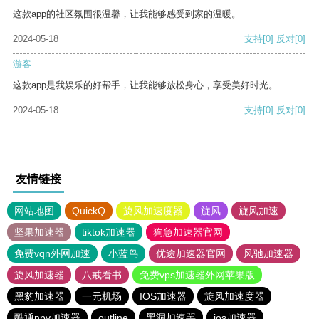
这款app的社区氛围很温馨，让我能够感受到家的温暖。
2024-05-18
支持
[0]
反对
[0]
游客
这款app是我娱乐的好帮手，让我能够放松身心，享受美好时光。
2024-05-18
支持
[0]
反对
[0]
友情链接
网站地图
QuickQ
旋风加速度器
旋风
旋风加速
坚果加速器
tiktok加速器
狗急加速器官网
免费vqn外网加速
小蓝鸟
优途加速器官网
风驰加速器
旋风加速器
八戒看书
免费vps加速器外网苹果版
黑豹加速器
一元机场
IOS加速器
旋风加速度器
酷通npv加速器
outline
黑洞加速噐
ios加速器