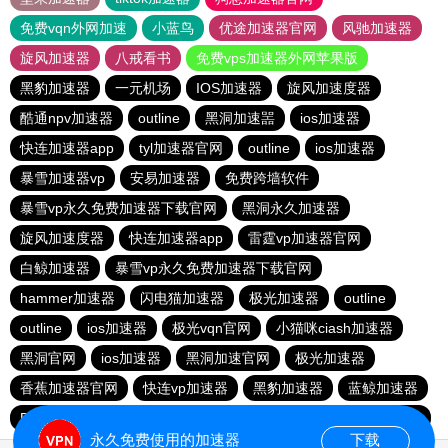
免费vqn外网加速
小蓝鸟
优途加速器官网
风驰加速器
旋风加速器
八戒看书
免费vps加速器外网苹果版
黑豹加速器
一元机场
IOS加速器
旋风加速度器
酷通npv加速器
outline
黑洞加速噐
ios加速器
快连加速器app
tyl加速器官网
outline
ios加速器
暴雪加速器vp
安易加速器
免费跨墙软件
暴雪vp永久免费加速器下载官网
黑洞永久加速器
旋风加速度器
快连加速器app
雷霆vp加速器官网
白鲸加速器
暴雪vp永久免费加速器下载官网
hammer加速器
闪电猫加速器
极光加速器
outline
outline
ios加速器
极光vqn官网
小猫咪ciash加速器
黑洞官网
ios加速器
黑洞加速官网
极光加速器
香蕉加速器官网
快连vp加速器
黑豹加速器
蓝鲸加速器
BitzNet官网
加速器哪个好用
ios加速器
hammer加速器
永久免费使用的加速器
下载