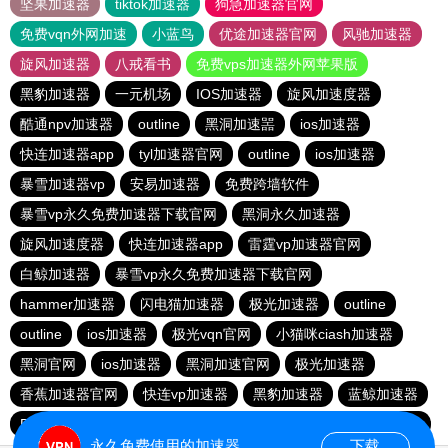
坚果加速器
tiktok加速器
狗急加速器官网
免费vqn外网加速
小蓝鸟
优途加速器官网
风驰加速器
旋风加速器
八戒看书
免费vps加速器外网苹果版
黑豹加速器
一元机场
IOS加速器
旋风加速度器
酷通npv加速器
outline
黑洞加速噐
ios加速器
快连加速器app
tyl加速器官网
outline
ios加速器
暴雪加速器vp
安易加速器
免费跨墙软件
暴雪vp永久免费加速器下载官网
黑洞永久加速器
旋风加速度器
快连加速器app
雷霆vp加速器官网
白鲸加速器
暴雪vp永久免费加速器下载官网
hammer加速器
闪电猫加速器
极光加速器
outline
outline
ios加速器
极光vqn官网
小猫咪ciash加速器
黑洞官网
ios加速器
黑洞加速官网
极光加速器
香蕉加速器官网
快连vp加速器
黑豹加速器
蓝鲸加速器
BitzNet官网
加速器哪个好用
ios加速器
hammer加速器
永久免费使用的加速器
下载