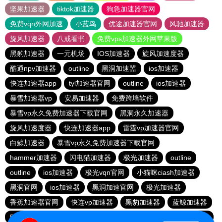
坚果加速器
tiktok加速器
狗急加速器官网
免费vqn外网加速
小蓝鸟
优途加速器官网
风驰加速器
旋风加速器
八戒看书
免费vps加速器外网苹果版
黑豹加速器
一元机场
IOS加速器
旋风加速度器
酷通npv加速器
outline
黑洞加速噐
ios加速器
快连加速器app
tyl加速器官网
outline
ios加速器
暴雪加速器vp
安易加速器
免费跨墙软件
暴雪vp永久免费加速器下载官网
黑洞永久加速器
旋风加速度器
快连加速器app
雷霆vp加速器官网
白鲸加速器
暴雪vp永久免费加速器下载官网
hammer加速器
闪电猫加速器
极光加速器
outline
outline
ios加速器
极光vqn官网
小猫咪ciash加速器
黑洞官网
ios加速器
黑洞加速官网
极光加速器
香蕉加速器官网
快连vp加速器
黑豹加速器
蓝鲸加速器
BitzNet官网
加速器哪个好用
ios加速器
hammer加速器