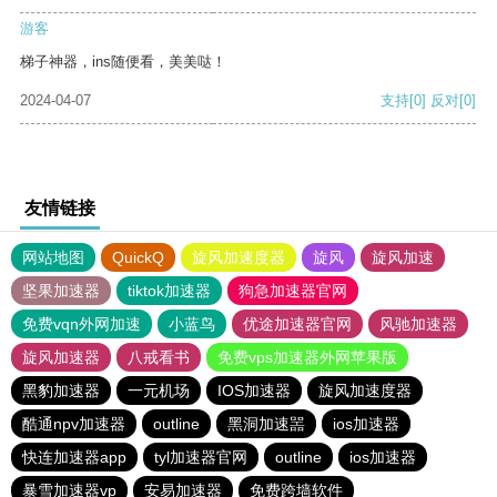
游客
梯子神器，ins随便看，美美哒！
2024-04-07
支持
[0]
反对
[0]
友情链接
网站地图
QuickQ
旋风加速度器
旋风
旋风加速
坚果加速器
tiktok加速器
狗急加速器官网
免费vqn外网加速
小蓝鸟
优途加速器官网
风驰加速器
旋风加速器
八戒看书
免费vps加速器外网苹果版
黑豹加速器
一元机场
IOS加速器
旋风加速度器
酷通npv加速器
outline
黑洞加速噐
ios加速器
快连加速器app
tyl加速器官网
outline
ios加速器
暴雪加速器vp
安易加速器
免费跨墙软件