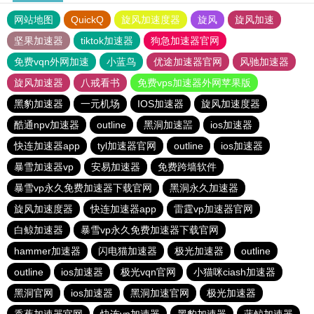
网站地图
QuickQ
旋风加速度器
旋风
旋风加速
坚果加速器
tiktok加速器
狗急加速器官网
免费vqn外网加速
小蓝鸟
优途加速器官网
风驰加速器
旋风加速器
八戒看书
免费vps加速器外网苹果版
黑豹加速器
一元机场
IOS加速器
旋风加速度器
酷通npv加速器
outline
黑洞加速噐
ios加速器
快连加速器app
tyl加速器官网
outline
ios加速器
暴雪加速器vp
安易加速器
免费跨墙软件
暴雪vp永久免费加速器下载官网
黑洞永久加速器
旋风加速度器
快连加速器app
雷霆vp加速器官网
白鲸加速器
暴雪vp永久免费加速器下载官网
hammer加速器
闪电猫加速器
极光加速器
outline
outline
ios加速器
极光vqn官网
小猫咪ciash加速器
黑洞官网
ios加速器
黑洞加速官网
极光加速器