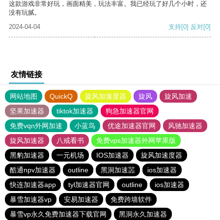
这款游戏非常好玩，画面精美，玩法丰富。我已经玩了好几个小时，还
没有玩腻。
2024-04-04
支持
[0]
反对
[0]
友情链接
网站地图
QuickQ
旋风加速度器
旋风
旋风加速
坚果加速器
tiktok加速器
狗急加速器官网
免费vqn外网加速
小蓝鸟
优途加速器官网
风驰加速器
旋风加速器
八戒看书
免费vps加速器外网苹果版
黑豹加速器
一元机场
IOS加速器
旋风加速度器
酷通npv加速器
outline
黑洞加速噐
ios加速器
快连加速器app
tyl加速器官网
outline
ios加速器
暴雪加速器vp
安易加速器
免费跨墙软件
暴雪vp永久免费加速器下载官网
黑洞永久加速器