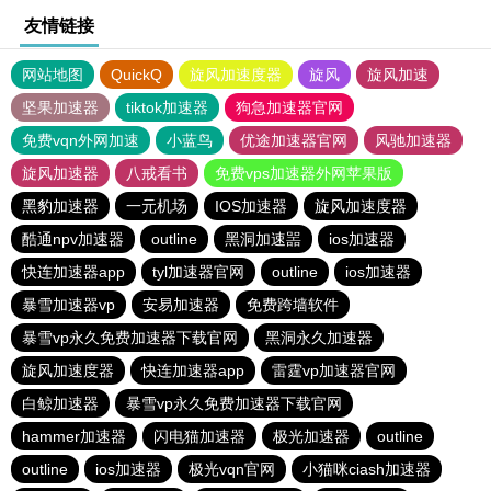
友情链接
网站地图
QuickQ
旋风加速度器
旋风
旋风加速
坚果加速器
tiktok加速器
狗急加速器官网
免费vqn外网加速
小蓝鸟
优途加速器官网
风驰加速器
旋风加速器
八戒看书
免费vps加速器外网苹果版
黑豹加速器
一元机场
IOS加速器
旋风加速度器
酷通npv加速器
outline
黑洞加速噐
ios加速器
快连加速器app
tyl加速器官网
outline
ios加速器
暴雪加速器vp
安易加速器
免费跨墙软件
暴雪vp永久免费加速器下载官网
黑洞永久加速器
旋风加速度器
快连加速器app
雷霆vp加速器官网
白鲸加速器
暴雪vp永久免费加速器下载官网
hammer加速器
闪电猫加速器
极光加速器
outline
outline
ios加速器
极光vqn官网
小猫咪ciash加速器