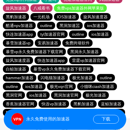
旋风加速器
八戒看书
免费vps加速器外网苹果版
黑豹加速器
一元机场
IOS加速器
旋风加速度器
酷通npv加速器
outline
黑洞加速噐
ios加速器
快连加速器app
tyl加速器官网
outline
ios加速器
暴雪加速器vp
安易加速器
免费跨墙软件
暴雪vp永久免费加速器下载官网
黑洞永久加速器
旋风加速度器
快连加速器app
雷霆vp加速器官网
白鲸加速器
暴雪vp永久免费加速器下载官网
hammer加速器
闪电猫加速器
极光加速器
outline
outline
ios加速器
极光vqn官网
小猫咪ciash加速器
黑洞官网
ios加速器
黑洞加速官网
极光加速器
香蕉加速器官网
快连vp加速器
黑豹加速器
蓝鲸加速器
BitzNet官网
加速器哪个好用
ios加速器
hammer加速器
永久免费使用的加速器
下载
1.558066s
首页
安卓
苹果
排行
推荐