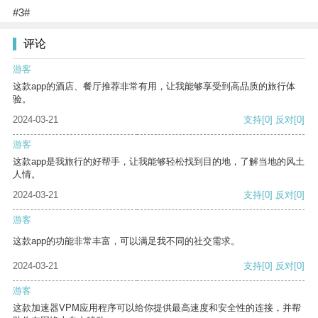
#3#
评论
游客
这款app的酒店、餐厅推荐非常有用，让我能够享受到高品质的旅行体
验。
2024-03-21
支持
[0]
反对
[0]
游客
这款app是我旅行的好帮手，让我能够轻松找到目的地，了解当地的风土
人情。
2024-03-21
支持
[0]
反对
[0]
游客
这款app的功能非常丰富，可以满足我不同的社交需求。
2024-03-21
支持
[0]
反对
[0]
游客
这款加速器VPM应用程序可以给你提供最高速度和安全性的连接，并帮