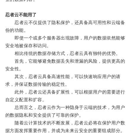
忍者云不能用了
忍者云不仅提供了隐私保护，还具备高可用性和云端备
份的功能。
即使一个或多个服务器出现故障，用户的数据依然能够
安全地被保存和访问。
相比传统的数据存储方式，忍者云具有独特的优势。
首先，它能够避免数据丢失和泄漏的风险，提供更高的
安全性。
其次，忍者云具备高速性能，可以快速响应用户的请
求，并保证数据传输的稳定性。
此外，忍者云还具备扩展性，可以根据用户的需要进行
自定义配置和扩容。
总而言之，忍者云作为一种隐身于云端的技术，为用户
的数据隐私和安全提供了可靠的保护。
随着云计算技术的不断发展，忍者云必将在保护用户数
据方面发挥重要作用，并成为未来云安全的重要组成部分。