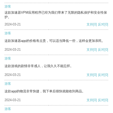
游客
这款加速器VPM应用程序已经为我们带来了无限的隐私保护和安全性保
护。
2024-03-21
支持
[0]
反对
[0]
游客
这款加速器app的价格有点贵，可以适当降低一些，这样会更加亲民。
2024-03-21
支持
[0]
反对
[0]
游客
这款游戏的剧情非常感人，让我久久不能忘怀。
2024-03-21
支持
[0]
反对
[0]
游客
这款app的物流非常快捷，我下单后很快就能收到商品。
2024-03-21
支持
[0]
反对
[0]
游客