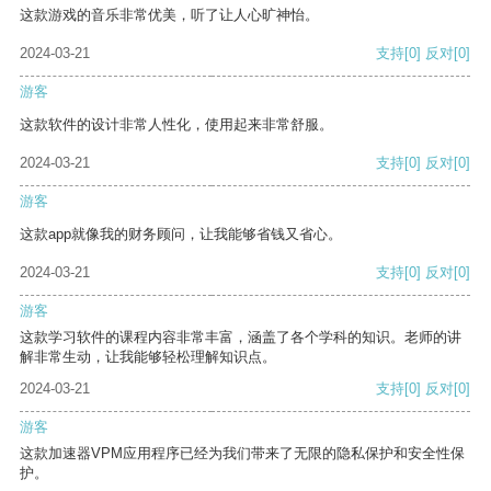
这款游戏的音乐非常优美，听了让人心旷神怡。
2024-03-21
支持
[0]
反对
[0]
游客
这款软件的设计非常人性化，使用起来非常舒服。
2024-03-21
支持
[0]
反对
[0]
游客
这款app就像我的财务顾问，让我能够省钱又省心。
2024-03-21
支持
[0]
反对
[0]
游客
这款学习软件的课程内容非常丰富，涵盖了各个学科的知识。老师的讲
解非常生动，让我能够轻松理解知识点。
2024-03-21
支持
[0]
反对
[0]
游客
这款加速器VPM应用程序已经为我们带来了无限的隐私保护和安全性保
护。