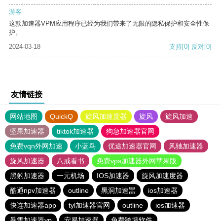
游客
这款加速器VPM应用程序已经为我们带来了无限的隐私保护和安全性保
护。
2024-03-18
支持
[0]
反对
[0]
友情链接
网站地图
QuickQ
旋风加速度器
旋风
旋风加速
坚果加速器
tiktok加速器
狗急加速器官网
免费vqn外网加速
小蓝鸟
优途加速器官网
风驰加速器
旋风加速器
八戒看书
免费vps加速器外网苹果版
黑豹加速器
一元机场
IOS加速器
旋风加速度器
酷通npv加速器
outline
黑洞加速噐
ios加速器
快连加速器app
tyl加速器官网
outline
ios加速器
暴雪加速器vp
安易加速器
免费跨墙软件